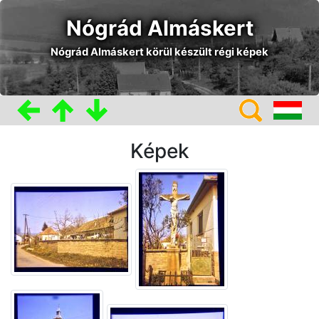
Nógrád Almáskert
Nógrád Almáskert körül készült régi képek
Képek