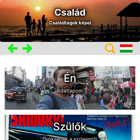
Család
Családtagok képei
Én
Adatlapom
Szülők
Örökségek a szüleimtől