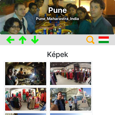
Pune
Pune, Maharastra, India
Képek