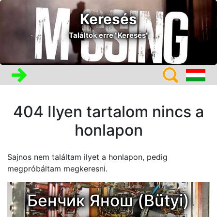
Keresés
Találtok erre "Keresés"
404 Ilyen tartalom nincs a
honlapon
Sajnos nem találtam ilyet a honlapon, pedig
megpróbáltam megkeresni.
Бенчик Янош (Bütyi)