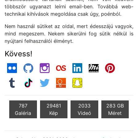
többször ugyanazt leírni email-ben. Továbbá web-
technikai kihívások megoldása csak úgy, poénból.
Nem használ sütiket az oldal, mert édesszájú vagyok,
mind megeszem. Nekem sikerülni fog sütik nélkül is
nyújtani felhasználói élményt.
Kövess!
787
29481
2033
283 GB
Galéria
Kép
Videó
Méret