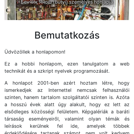
Бенчик Янош (Bütyi) személyes honlapja
Bemutatkozás
Üdvözöllek a honlapomon!
Ez a hobbi honlapom, ezen tanulgatom a web
technikát és a szkript nyelvek programozását.
A honlapot 2001-ben azért hoztam létre, hogy
ismerkedjek az Internettel nemcsak felhasználói
szinten, hanem tartalom szolgáltatói szinten is. Azóta
a hosszú évek alatt úgy alakult, hogy ez lett az
elsődleges közösségi felületem. Képgalériák a baráti
társaság eseményeiről, valamint olyan témák és
leírások kerülnek fel ide, amelyek többek
érdeklődésére tartanak számot, nem volt kedvem